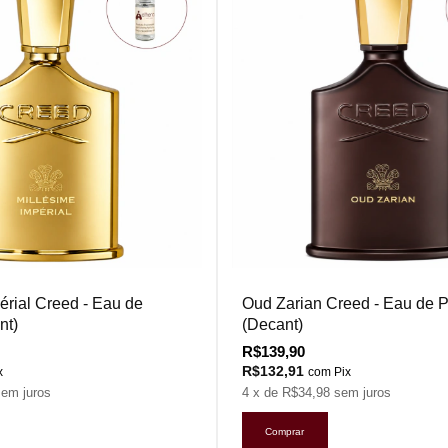
érial Creed - Eau de
Oud Zarian Creed - Eau de 
nt)
(Decant)
R$139,90
R$132,91
x
com
Pix
sem juros
4
x de
R$34,98
sem juros
Comprar