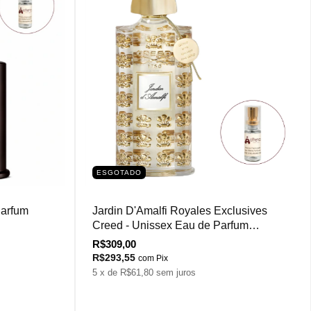
ESGOTADO
Parfum
Jardin D'Amalfi Royales Exclusives
Creed - Unissex Eau de Parfum
(Decant)
R$309,00
R$293,55
com
Pix
5
x de
R$61,80
sem juros