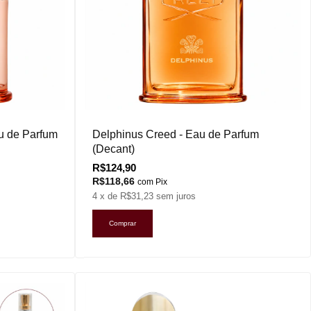
u de Parfum
Delphinus Creed - Eau de Parfum
(Decant)
R$124,90
R$118,66
com
Pix
4
x de
R$31,23
sem juros
Comprar