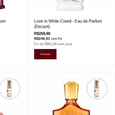
fum
Love in White Creed - Eau de Parfum
(Decant)
R$259,90
R$246,91
com
Pix
5
x de
R$51,98
sem juros
Comprar