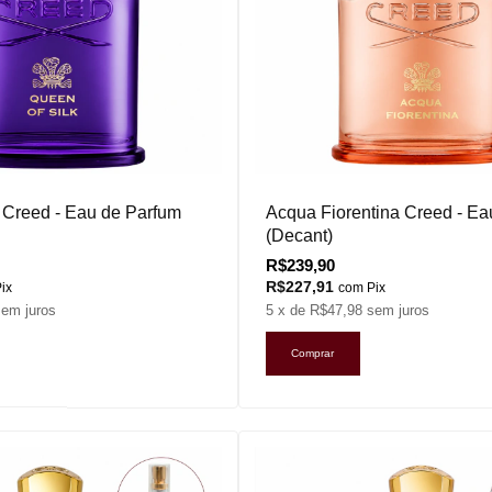
 Creed - Eau de Parfum
Acqua Fiorentina Creed - Ea
(Decant)
R$239,90
R$227,91
ix
com
Pix
sem juros
5
x de
R$47,98
sem juros
Comprar