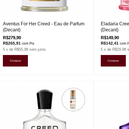
Aventus For Her Creed - Eau de Parfum
Eladaria Cre
(Decant)
(Decant)
R$279,90
R$149,90
R$265,91
R$142,41
com
Pix
com
P
5
x de
R$55,98
sem juros
5
x de
R$29,98
Comprar
Comprar