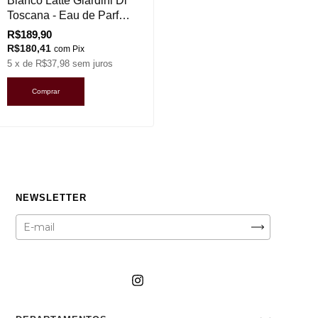
Bianco Latte Giardini Di
Toscana - Eau de Parfum
(Decant)
R$189,90
R$180,41
com
Pix
5
x de
R$37,98
sem juros
Comprar
NEWSLETTER