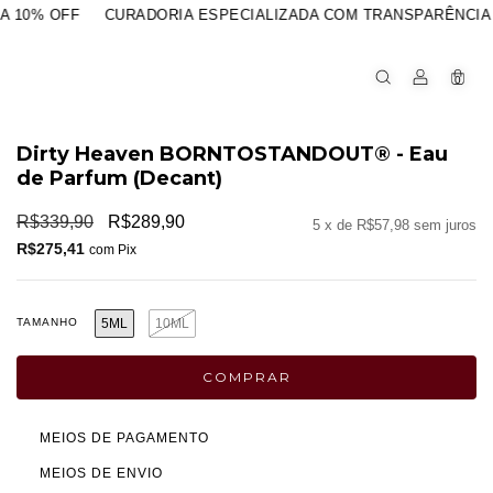
% OFF
CURADORIA ESPECIALIZADA COM TRANSPARÊNCIA E S
0
Dirty Heaven BORNTOSTANDOUT® - Eau
de Parfum (Decant)
R$339,90
R$289,90
5
x de
R$57,98
sem juros
R$275,41
com
Pix
TAMANHO
5ML
10ML
MEIOS DE PAGAMENTO
MEIOS DE ENVIO