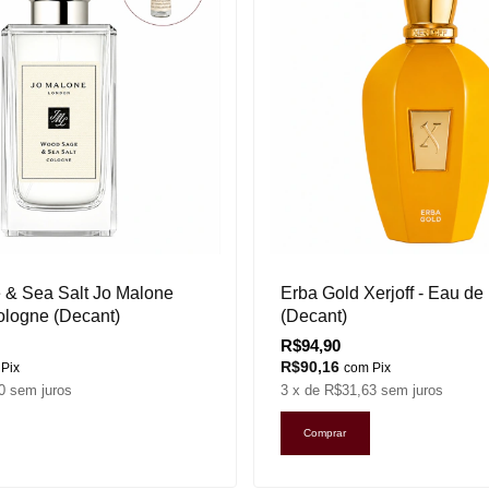
& Sea Salt Jo Malone
Erba Gold Xerjoff - Eau de
ologne (Decant)
(Decant)
R$94,90
R$90,16
Pix
com
Pix
0
sem juros
3
x de
R$31,63
sem juros
Comprar