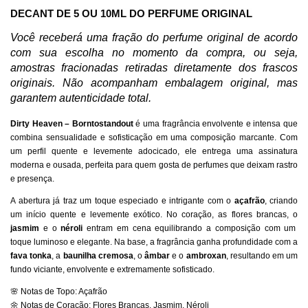
DECANT DE 5 OU 10ML DO PERFUME ORIGINAL
Você receberá uma fração do perfume original de acordo
com sua escolha no momento da compra,
ou seja,
amostras fracionadas retiradas diretamente dos frascos
originais. Não acompanham embalagem original, mas
garantem autenticidade total.
Dirty Heaven – Borntostandout
é uma fragrância envolvente e intensa que
combina sensualidade e sofisticação em uma composição marcante. Com
um perfil quente e levemente adocicado, ele entrega uma assinatura
moderna e ousada, perfeita para quem gosta de perfumes que deixam rastro
e presença.
A abertura já traz um toque especiado e intrigante com o
açafrão
, criando
um início quente e levemente exótico. No coração, as flores brancas, o
jasmim
e o
néroli
entram em cena equilibrando a composição com um
toque luminoso e elegante. Na base, a fragrância ganha profundidade com a
fava tonka
, a
baunilha cremosa
, o
âmbar
e o
ambroxan
, resultando em um
fundo viciante, envolvente e extremamente sofisticado.
🌸 Notas de Topo: Açafrão
🌼 Notas de Coração: Flores Brancas, Jasmim, Néroli