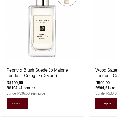
Peony & Blush Suede Jo Malone
Wood Sage 
London - Cologne (Decant)
London - C
R$109,90
R$99,90
R$104,41
R$94,91
com
Pix
com
3
x de
R$36,63
sem juros
3
x de
R$33,3
Comprar
Comprar