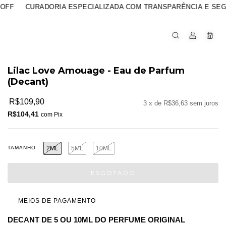
ADORIA ESPECIALIZADA COM TRANSPARÊNCIA E SEGURANÇA
0
Lilac Love Amouage - Eau de Parfum
(Decant)
R$109,90
3
x de
R$36,63
sem juros
R$104,41
com
Pix
TAMANHO
2ML
5ML
10ML
MEIOS DE PAGAMENTO
DECANT DE 5 OU 10ML DO PERFUME ORIGINAL