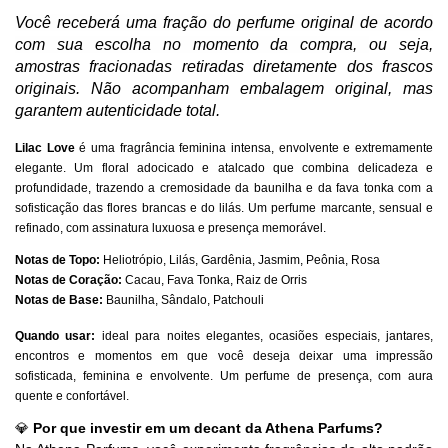
Você receberá uma fração do perfume original de acordo
com sua escolha no momento da compra,
ou seja,
amostras fracionadas retiradas diretamente dos frascos
originais. Não acompanham embalagem original, mas
garantem autenticidade total.
Lilac Love
é uma fragrância feminina intensa, envolvente e extremamente
elegante. Um floral adocicado e atalcado que combina delicadeza e
profundidade, trazendo a cremosidade da baunilha e da fava tonka com a
sofisticação das flores brancas e do lilás. Um perfume marcante, sensual e
refinado, com assinatura luxuosa e presença memorável.
Notas de Topo:
Heliotrópio, Lilás, Gardênia, Jasmim, Peônia, Rosa
Notas de Coração:
Cacau, Fava Tonka, Raiz de Orris
Notas de Base:
Baunilha, Sândalo, Patchouli
Quando usar:
ideal para noites elegantes, ocasiões especiais, jantares,
encontros e momentos em que você deseja deixar uma impressão
sofisticada, feminina e envolvente. Um perfume de presença, com aura
quente e confortável.
💎
Por que investir em um decant da Athena Parfums?