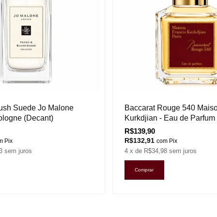
ush Suede Jo Malone
Baccarat Rouge 540 Maiso
ologne (Decant)
Kurkdjian - Eau de Parfum
R$139,90
R$132,91
m
Pix
com
Pix
3
sem juros
4
x de
R$34,98
sem juros
Comprar