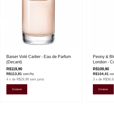
Baiser Volé Cartier - Eau de Parfum
Peony & Bl
(Decant)
London - C
R$119,90
R$109,90
R$113,91
R$104,41
com
Pix
co
4
x de
R$29,98
sem juros
3
x de
R$36,6
Comprar
Comprar