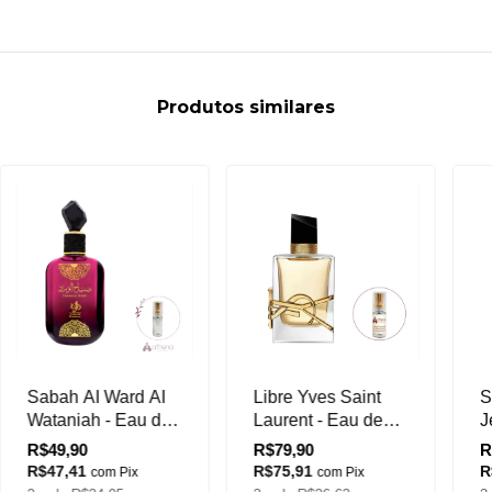
Produtos similares
Sabah AI Ward AI
Libre Yves Saint
S
Wataniah - Eau de
Laurent - Eau de
J
Parfum (Decant)
Parfum (Decant)
E
R$49,90
R$79,90
R
(
R$47,41
R$75,91
R
com
Pix
com
Pix