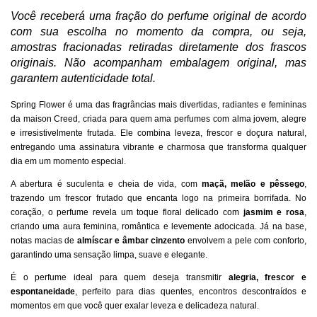
Você receberá uma fração do perfume original de acordo
com sua escolha no momento da compra,
ou seja,
amostras fracionadas retiradas diretamente dos frascos
originais. Não acompanham embalagem original, mas
garantem autenticidade total.
Spring Flower é uma das fragrâncias mais divertidas, radiantes e femininas
da maison Creed, criada para quem ama perfumes com alma jovem, alegre
e irresistivelmente frutada. Ele combina leveza, frescor e doçura natural,
entregando uma assinatura vibrante e charmosa que transforma qualquer
dia em um momento especial.
A abertura é suculenta e cheia de vida, com
maçã, melão e pêssego
,
trazendo um frescor frutado que encanta logo na primeira borrifada. No
coração, o perfume revela um toque floral delicado com
jasmim e rosa
,
criando uma aura feminina, romântica e levemente adocicada. Já na base,
notas macias de
almíscar e âmbar cinzento
envolvem a pele com conforto,
garantindo uma sensação limpa, suave e elegante.
É o perfume ideal para quem deseja transmitir
alegria, frescor e
espontaneidade
, perfeito para dias quentes, encontros descontraídos e
momentos em que você quer exalar leveza e delicadeza natural.